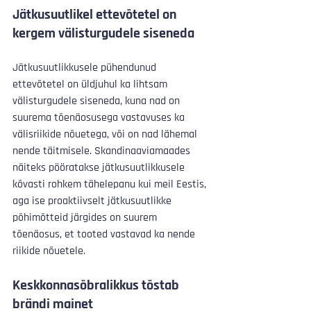
Jätkusuutlikel ettevõtetel on 
kergem välisturgudele siseneda
Jätkusuutlikkusele pühendunud 
ettevõtetel on üldjuhul ka lihtsam 
välisturgudele siseneda, kuna nad on 
suurema tõenäosusega vastavuses ka 
välisriikide nõuetega, või on nad lähemal 
nende täitmisele. Skandinaaviamaades 
näiteks pööratakse jätkusuutlikkusele 
kõvasti rohkem tähelepanu kui meil Eestis, 
aga ise proaktiivselt jätkusuutlikke 
põhimõtteid järgides on suurem 
tõenäosus, et tooted vastavad ka nende 
riikide nõuetele.
Keskkonnasõbralikkus tõstab 
brändi mainet