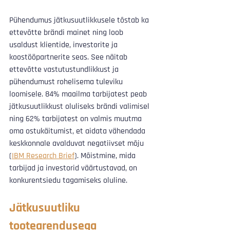
Pühendumus jätkusuutlikkusele tõstab ka 
ettevõtte brändi mainet ning loob 
usaldust klientide, investorite ja 
koostööpartnerite seas. See näitab 
ettevõtte vastutustundlikkust ja 
pühendumust rohelisema tuleviku 
loomisele. 84% maailma tarbijatest peab 
jätkusuutlikkust oluliseks brändi valimisel 
ning 62% tarbijatest on valmis muutma 
oma ostukäitumist, et aidata vähendada 
keskkonnale avalduvat negatiivset mõju 
(
IBM Research Brief
). Mõistmine, mida 
tarbijad ja investorid väärtustavad, on 
konkurentsiedu tagamiseks oluline.
Jätkusuutliku 
tootearendusega 