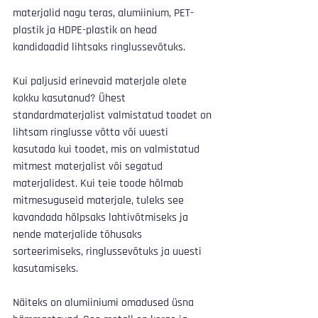
materjalid nagu teras, alumiinium, PET-
plastik ja HDPE-plastik on head 
kandidaadid lihtsaks ringlussevõtuks. 
Kui paljusid erinevaid materjale olete 
kokku kasutanud? Ühest 
standardmaterjalist valmistatud toodet on 
lihtsam ringlusse võtta või uuesti 
kasutada kui toodet, mis on valmistatud 
mitmest materjalist või segatud 
materjalidest. Kui teie toode hõlmab 
mitmesuguseid materjale, tuleks see 
kavandada hõlpsaks lahtivõtmiseks ja 
nende materjalide tõhusaks 
sorteerimiseks, ringlussevõtuks ja uuesti 
kasutamiseks.
Näiteks on alumiiniumi omadused üsna 