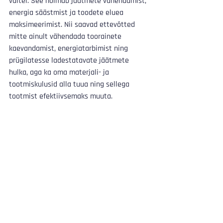
vältel. See hõlmab jäätmete vähendamist, 
energia säästmist ja toodete eluea 
maksimeerimist. Nii saavad ettevõtted 
mitte ainult vähendada toorainete 
kaevandamist, energiatarbimist ning 
prügilatesse ladestatavate jäätmete 
hulka, aga ka oma materjali- ja 
tootmiskulusid alla tuua ning sellega 
tootmist efektiivsemaks muuta.