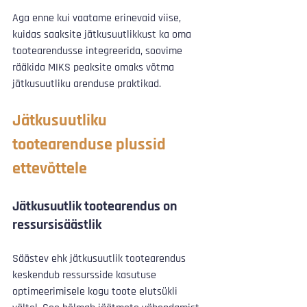
Aga enne kui vaatame erinevaid viise, 
kuidas saaksite jätkusuutlikkust ka oma 
tootearendusse integreerida, soovime 
rääkida MIKS peaksite omaks võtma 
jätkusuutliku arenduse praktikad.
Jätkusuutliku 
tootearenduse plussid 
ettevõttele
Jätkusuutlik tootearendus on 
ressursisäästlik
Säästev ehk jätkusuutlik tootearendus 
keskendub ressursside kasutuse 
optimeerimisele kogu toote elutsükli 