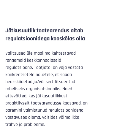
Jätkusuutlik tootearendus aitab 
regulatsioonidega kooskõlas olla
Valitsused üle maailma kehtestavad 
rangemaid keskkonnaalaseid 
regulatsioone. Tootjatel on vaja vastata 
konkreetsetele nõuetele, et saada 
heakskiidetud ja/või sertifitseeritud 
roheliseks organisatsiooniks. Need 
ettevõtted, kes jätkusuutlikkust 
proaktiivselt tootearendusse kaasavad, on 
paremini valmistunud regulatsioonidega 
vastavuses olema, vältides võimalikke 
trahve ja probleeme.