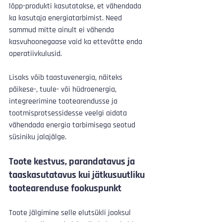
lõpp-produkti kasutatakse, et vähendada 
ka kasutaja energiatarbimist. Need 
sammud mitte ainult ei vähenda 
kasvuhoonegaase vaid ka ettevõtte enda 
operatiivkulusid. 
Lisaks võib taastuvenergia, näiteks 
päikese-, tuule- või hüdroenergia, 
integreerimine tootearendusse ja 
tootmisprotsessidesse veelgi aidata 
vähendada energia tarbimisega seotud 
süsiniku jalajälge.
Toote kestvus, parandatavus ja 
taaskasutatavus kui jätkusuutliku 
tootearenduse fookuspunkt
Toote jälgimine selle elutsükli jooksul 