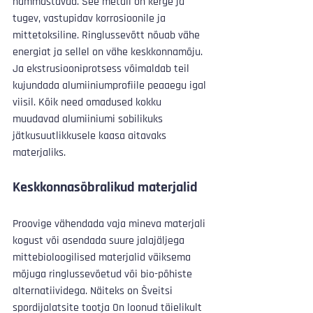
hämmastavad. See metall on kerge ja 
tugev, vastupidav korrosioonile ja 
mittetoksiline. Ringlussevõtt nõuab vähe 
energiat ja sellel on vähe keskkonnamõju. 
Ja ekstrusiooniprotsess võimaldab teil 
kujundada alumiiniumprofiile peaaegu igal 
viisil. Kõik need omadused kokku 
muudavad alumiiniumi sobilikuks 
jätkusuutlikkusele kaasa aitavaks 
materjaliks.
Keskkonnasõbralikud materjalid
Proovige vähendada vaja mineva materjali 
kogust või asendada suure jalajäljega 
mittebioloogilised materjalid väiksema 
mõjuga ringlussevõetud või bio-põhiste 
alternatiividega. Näiteks on Šveitsi 
spordijalatsite tootja On loonud täielikult 