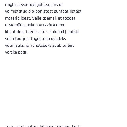
ringlussevõetava jalatsi, mis on 
valmistatud bio-põhistest sünteetilistest 
materjalidest. Selle asemel, et toodet 
otse müüa, pakub ettevõte oma 
klientidele teenust, kus kulunud jalatsid 
saab tootjale tagastada osadeks 
võtmiseks, ja vahetuseks saab tarbija 
värske paari.
Taastuvad materjalid nagu bambus, kork 