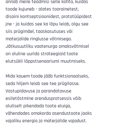
annab meile teadmisi selle kohta, kuidas 
toode kujuneb - alates toorainetest, 
disaini kontseptsioonidest, prototüüpidest 
jne - ja kuidas see ka lõpu leiab, olgu see 
siis prügimäel, taaskasutuses või 
materjalide ringlusse võtmisega. 
Jätkusuutliku vaatenurga omaksvõtmisel 
on oluline uurida strateegiaid toote 
elutsükli lõppstsenaariumi muutmiseks. 
Mida kauem toode jääb funktsionaalseks, 
seda hiljem leiab see tee prügilasse. 
Vastupidavuse ja parandatavuse 
esiletõstmine arendusprotsessis võib 
oluliselt pikendada toote eluiga, 
vähendades omakorda asendustoote jaoks 
vajaliku energia ja materjalide vajadust.