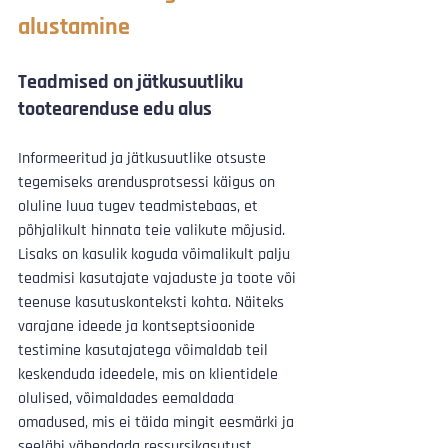
alustamine
Teadmised on jätkusuutliku 
tootearenduse edu alus
Informeeritud ja jätkusuutlike otsuste 
tegemiseks arendusprotsessi käigus on 
oluline luua tugev teadmistebaas, et 
põhjalikult hinnata teie valikute mõjusid. 
Lisaks on kasulik koguda võimalikult palju 
teadmisi kasutajate vajaduste ja toote või 
teenuse kasutuskonteksti kohta. Näiteks 
varajane ideede ja kontseptsioonide 
testimine kasutajatega võimaldab teil 
keskenduda ideedele, mis on klientidele 
olulised, võimaldades eemaldada 
omadused, mis ei täida mingit eesmärki ja 
seeläbi vähendada ressursikasutust.