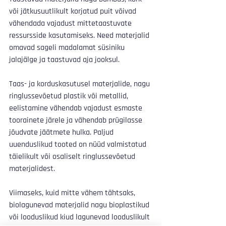
või jätkusuutlikult korjatud puit võivad 
vähendada vajadust mittetaastuvate 
ressursside kasutamiseks. Need materjalid 
omavad sageli madalamat süsiniku 
jalajälge ja taastuvad aja jooksul.
Taas- ja korduskasutusel materjalide, nagu 
ringlussevõetud plastik või metallid, 
eelistamine vähendab vajadust esmaste 
toorainete järele ja vähendab prügilasse 
jõudvate jäätmete hulka. Paljud 
uuenduslikud tooted on nüüd valmistatud 
täielikult või osaliselt ringlussevõetud 
materjalidest.
Viimaseks, kuid mitte vähem tähtsaks, 
biolagunevad materjalid nagu bioplastikud 
või looduslikud kiud lagunevad looduslikult 