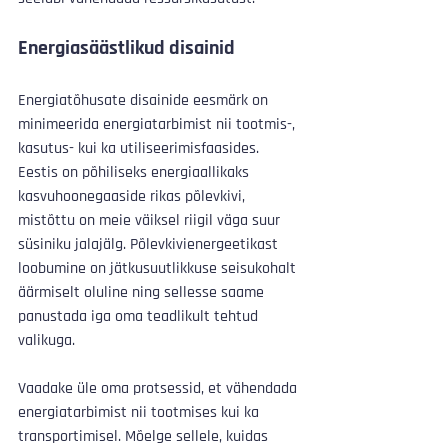
Energiasäästlikud disainid
Energiatõhusate disainide eesmärk on 
minimeerida energiatarbimist nii tootmis-, 
kasutus- kui ka utiliseerimisfaasides. 
Eestis on põhiliseks energiaallikaks 
kasvuhoonegaaside rikas põlevkivi, 
mistõttu on meie väiksel riigil väga suur 
süsiniku jalajälg. Põlevkivienergeetikast 
loobumine on jätkusuutlikkuse seisukohalt 
äärmiselt oluline ning sellesse saame 
panustada iga oma teadlikult tehtud 
valikuga. 
Vaadake üle oma protsessid, et vähendada 
energiatarbimist nii tootmises kui ka 
transportimisel. Mõelge sellele, kuidas 