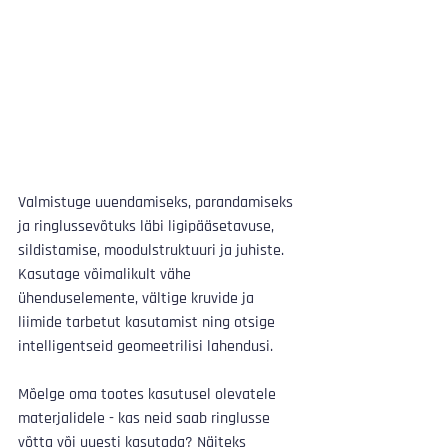
Valmistuge uuendamiseks, parandamiseks 
ja ringlussevõtuks läbi ligipääsetavuse, 
sildistamise, moodulstruktuuri ja juhiste. 
Kasutage võimalikult vähe 
ühenduselemente, vältige kruvide ja 
liimide tarbetut kasutamist ning otsige 
intelligentseid geomeetrilisi lahendusi. 
Mõelge oma tootes kasutusel olevatele 
materjalidele - kas neid saab ringlusse 
võtta või uuesti kasutada? Näiteks 