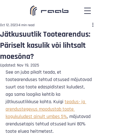
Oct 12, 2023
4 min read
Jätkusuutlik Tootearendus:
Päriselt kasulik või lihtsalt
moesõna?
Updated:
Nov 19, 2025
See on juba pikalt teada, et 
tootearenduses tehtud otsused mõjutavad 
suurt osa toote edaspidistest kuludest, 
aga sama loogika kehtib ka 
jätkusuutlikkuse kohta. Kuigi 
teadus- ja 
arendustegevus moodustab toote 
kogukuludest ainult umbes 5%
, mõjutavad 
arendusetapis tehtud otsused kuni 80% 
toote eluea heitmetest.