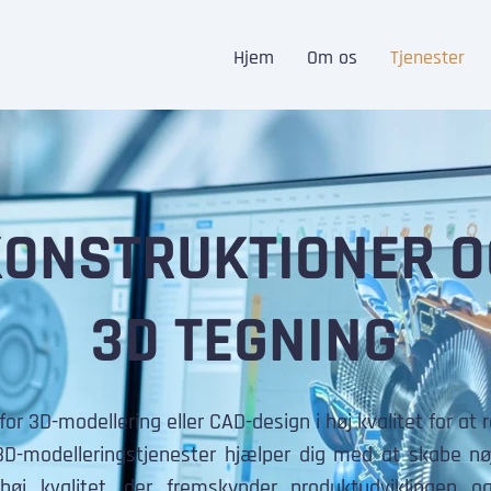
Hjem
Om os
Tjenester
ONSTRUKTIONER O
3D TEGNING
for 3D-modellering eller CAD-design i høj kvalitet for at r
3D-modelleringstjenester hjælper dig med at skabe nø
høj kvalitet, der fremskynder produktudviklingen o