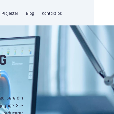
Projekter
Blog
Kontakt os
G
ealisere din
jagtige 3D-
g reducerer