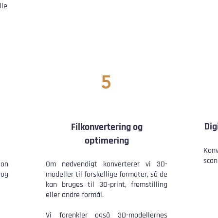
le
5
Dig
Filkonvertering og
optimering
Konv
scan
ion
Om nødvendigt konverterer vi 3D-
 og
modeller til forskellige formater, så de
kan bruges til 3D-print, fremstilling
eller andre formål.
Vi forenkler også 3D-modellernes