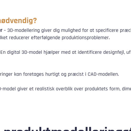
 nødvendig?
er
– 3D-modellering giver dig mulighed for at specificere præc
vilket reducerer efterfølgende produktionsproblemer.
En digital 3D-model hjælper med at identificere designfejl, u
inger kan foretages hurtigt og præcist i CAD-modellen.
-model giver et realistisk overblik over produktets form, dime