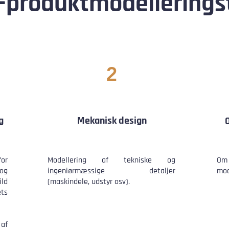
-produktmodellerings
2
g
Mekanisk design
for
Modellering af tekniske og
Om 
og
ingeniørmæssige detaljer
mod
ild
(maskindele, udstyr osv).
ts
 af