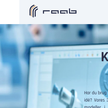
K
Har du brug 
idé? Vores 
modeller i 