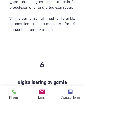
gjøre dem egnet for 3D-utskrift,
produksjon eller andre bruksområder.
Vi hjelper også til med å forenkle
geometrien til 3D-modeller for å
unngå feil i produksjonen.
6
Digitalisering av gamle
tegninger og skanninger
Phone
Email
Contact form
Konvertering av papirdokumenter og
skannede data til CAD-filer.