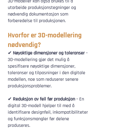
3D-modeller kan også brukes til å
utarbeide produksjonstegninger og
nødvendig dokumentasjon som
forberedelse til produksjonen.
Hvorfor er 3D-modellering
nødvendig?
✔
Nøyaktige dimensjoner og toleranser
–
3D-modellering gjør det mulig å
spesifisere nøyaktige dimensjoner,
toleranser og tilpasninger i den digitale
modellen, noe som reduserer senere
produksjonsproblemer.
✔
Reduksjon av feil før produksjon
– En
digital 3D-modell hjelper til med å
identifisere designfeil, inkompatibiliteter
og funksjonsmangler før delene
produseres.